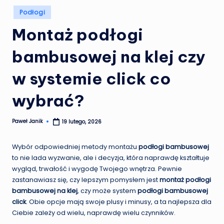
Posted
Podłogi
in
Montaż podłogi
bambusowej na klej czy
w systemie click co
wybrać?
Paweł Janik
19 lutego, 2026
Posted
by
Wybór odpowiedniej metody montażu
podłogi bambusowej
to nie lada wyzwanie, ale i decyzja, która naprawdę kształtuje
wygląd, trwałość i wygodę Twojego wnętrza. Pewnie
zastanawiasz się, czy lepszym pomysłem jest
montaż podłogi
bambusowej na klej
, czy może system
podłogi bambusowej
click
. Obie opcje mają swoje plusy i minusy, a ta najlepsza dla
Ciebie zależy od wielu, naprawdę wielu czynników.