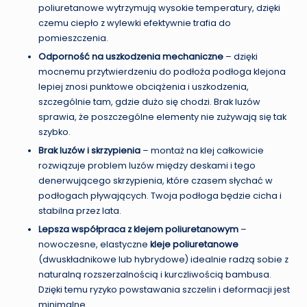
poliuretanowe wytrzymują wysokie temperatury, dzięki
czemu ciepło z wylewki efektywnie trafia do
pomieszczenia.
Odporność na uszkodzenia mechaniczne
– dzięki
mocnemu przytwierdzeniu do podłoża podłoga klejona
lepiej znosi punktowe obciążenia i uszkodzenia,
szczególnie tam, gdzie dużo się chodzi. Brak luzów
sprawia, że poszczególne elementy nie zużywają się tak
szybko.
Brak luzów i skrzypienia
– montaż na klej całkowicie
rozwiązuje problem luzów między deskami i tego
denerwującego skrzypienia, które czasem słychać w
podłogach pływających. Twoja podłoga będzie cicha i
stabilna przez lata.
Lepsza współpraca z klejem poliuretanowym
–
nowoczesne, elastyczne
kleje poliuretanowe
(dwuskładnikowe lub hybrydowe) idealnie radzą sobie z
naturalną rozszerzalnością i kurczliwością bambusa.
Dzięki temu ryzyko powstawania szczelin i deformacji jest
minimalne.