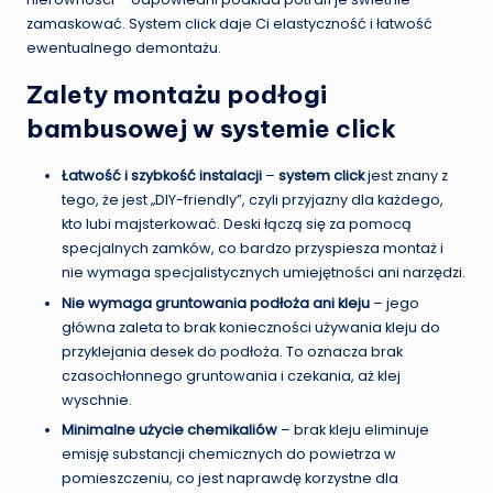
zamaskować. System click daje Ci elastyczność i łatwość
ewentualnego demontażu.
Zalety montażu podłogi
bambusowej w systemie click
Łatwość i szybkość instalacji
–
system click
jest znany z
tego, że jest „DIY-friendly”, czyli przyjazny dla każdego,
kto lubi majsterkować. Deski łączą się za pomocą
specjalnych zamków, co bardzo przyspiesza montaż i
nie wymaga specjalistycznych umiejętności ani narzędzi.
Nie wymaga gruntowania podłoża ani kleju
– jego
główna zaleta to brak konieczności używania kleju do
przyklejania desek do podłoża. To oznacza brak
czasochłonnego gruntowania i czekania, aż klej
wyschnie.
Minimalne użycie chemikaliów
– brak kleju eliminuje
emisję substancji chemicznych do powietrza w
pomieszczeniu, co jest naprawdę korzystne dla