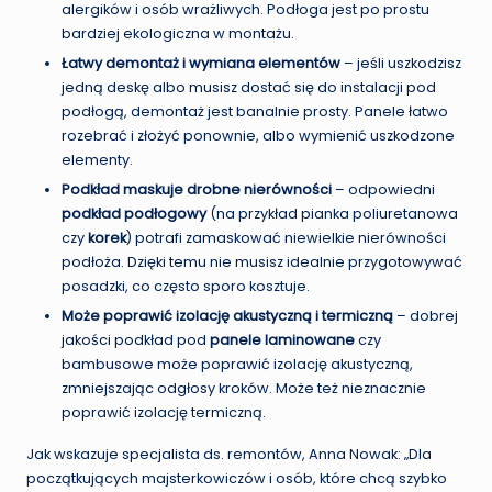
alergików i osób wrażliwych. Podłoga jest po prostu
bardziej ekologiczna w montażu.
Łatwy demontaż i wymiana elementów
– jeśli uszkodzisz
jedną deskę albo musisz dostać się do instalacji pod
podłogą, demontaż jest banalnie prosty. Panele łatwo
rozebrać i złożyć ponownie, albo wymienić uszkodzone
elementy.
Podkład maskuje drobne nierówności
– odpowiedni
podkład podłogowy
(na przykład pianka poliuretanowa
czy
korek
) potrafi zamaskować niewielkie nierówności
podłoża. Dzięki temu nie musisz idealnie przygotowywać
posadzki, co często sporo kosztuje.
Może poprawić izolację akustyczną i termiczną
– dobrej
jakości podkład pod
panele laminowane
czy
bambusowe może poprawić izolację akustyczną,
zmniejszając odgłosy kroków. Może też nieznacznie
poprawić izolację termiczną.
Jak wskazuje specjalista ds. remontów, Anna Nowak: „Dla
początkujących majsterkowiczów i osób, które chcą szybko