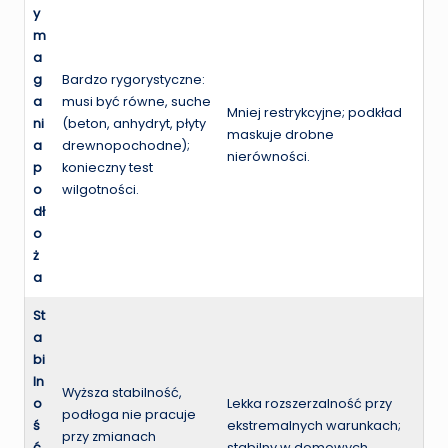
y
m
a
g
Bardzo rygorystyczne:
a
musi być równe, suche
Mniej restrykcyjne; podkład
ni
(beton, anhydryt, płyty
maskuje drobne
a
drewnopochodne);
nierówności.
p
konieczny test
o
wilgotności.
dł
o
ż
a
St
a
bi
ln
Wyższa stabilność,
o
Lekka rozszerzalność przy
podłoga nie pracuje
ś
ekstremalnych warunkach;
przy zmianach
ć
stabilny w domowych