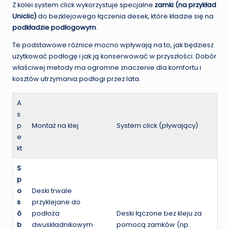
Z kolei system click wykorzystuje specjalne
zamki (na przykład
Uniclic)
do bezklejowego łączenia desek, które kładzie się na
podkładzie podłogowym
.
Te podstawowe różnice mocno wpływają na to, jak będziesz
użytkować podłogę i jak ją konserwować w przyszłości. Dobór
właściwej metody ma ogromne znaczenie dla komfortu i
kosztów utrzymania podłogi przez lata.
A
s
p
Montaż na klej
System click (pływający)
e
kt
S
p
o
Deski trwale
s
przyklejane do
ó
podłoża
Deski łączone bez kleju za
b
dwuskładnikowym
pomocą zamków (np.