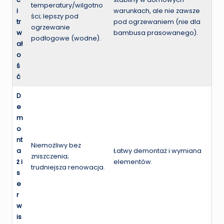
temperatury/wilgotno
i
warunkach, ale nie zawsze
ści; lepszy pod
tr
pod ogrzewaniem (nie dla
ogrzewanie
w
bambusa prasowanego).
podłogowe (wodne).
ał
o
ś
ć
D
e
m
o
nt
Niemożliwy bez
a
Łatwy demontaż i wymiana
zniszczenia;
ż i
elementów.
trudniejsza renowacja.
s
e
r
w
is