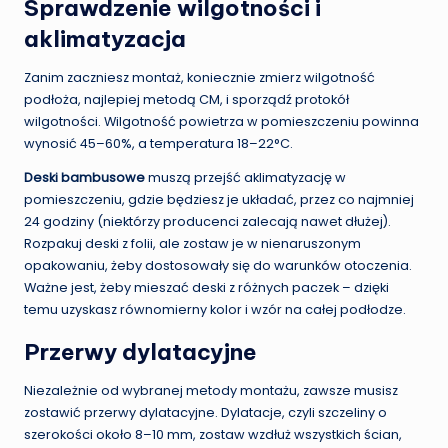
Sprawdzenie wilgotności i
aklimatyzacja
Zanim zaczniesz montaż, koniecznie zmierz wilgotność
podłoża, najlepiej metodą CM, i sporządź protokół
wilgotności. Wilgotność powietrza w pomieszczeniu powinna
wynosić 45–60%, a temperatura 18–22°C.
Deski bambusowe
muszą przejść aklimatyzację w
pomieszczeniu, gdzie będziesz je układać, przez co najmniej
24 godziny (niektórzy producenci zalecają nawet dłużej).
Rozpakuj deski z folii, ale zostaw je w nienaruszonym
opakowaniu, żeby dostosowały się do warunków otoczenia.
Ważne jest, żeby mieszać deski z różnych paczek – dzięki
temu uzyskasz równomierny kolor i wzór na całej podłodze.
Przerwy dylatacyjne
Niezależnie od wybranej metody montażu, zawsze musisz
zostawić przerwy dylatacyjne. Dylatacje, czyli szczeliny o
szerokości około 8–10 mm, zostaw wzdłuż wszystkich ścian,