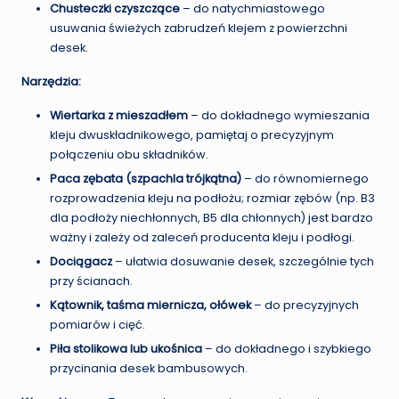
Chusteczki czyszczące
– do natychmiastowego
usuwania świeżych zabrudzeń klejem z powierzchni
desek.
Narzędzia:
Wiertarka z mieszadłem
– do dokładnego wymieszania
kleju dwuskładnikowego, pamiętaj o precyzyjnym
połączeniu obu składników.
Paca zębata (szpachla trójkątna)
– do równomiernego
rozprowadzenia kleju na podłożu; rozmiar zębów (np. B3
dla podłoży niechłonnych, B5 dla chłonnych) jest bardzo
ważny i zależy od zaleceń producenta kleju i podłogi.
Dociągacz
– ułatwia dosuwanie desek, szczególnie tych
przy ścianach.
Kątownik, taśma miernicza, ołówek
– do precyzyjnych
pomiarów i cięć.
Piła stolikowa lub ukośnica
– do dokładnego i szybkiego
przycinania desek bambusowych.