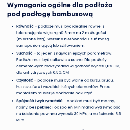
Wymagania ogólne dla podłoża
pod podłogę bambusową
Równość
– podłoże musi być idealnie równe, z
tolerancją nie większą niż 3 mm na 2 m długości
(mierzone łatą). Wszelkie nierówności usuń masą
samopoziomującą lub szlifowaniem.
Suchość
– to jeden z najważniejszych parametrów.
Podłoże musi być całkowicie suche. Dla podłoży
cementowych maksymalna wilgotność wynosi 1,8% CM,
dla anhydrytowych 0,5% CM.
Czystość
– podłoże musi być wolne od kurzu, brudu,
tłuszczu, farb i wszelkich luźnych elementów. Przed
montażem musisz je dokładnie odkurzyć.
Spójność i wytrzymałość
– podkład musi być mocny,
nośny, bez pęknięć i odspojeń. Minimalna wytrzymałość
na ściskanie powinna wynosić 30 MPa, a na ścinanie 3,5
MPa.