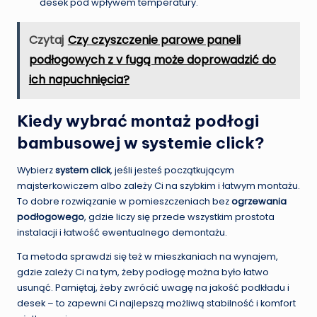
desek pod wpływem temperatury.
Czytaj
Czy czyszczenie parowe paneli
podłogowych z v fugą może doprowadzić do
ich napuchnięcia?
Kiedy wybrać montaż podłogi
bambusowej w systemie click?
Wybierz
system click
, jeśli jesteś początkującym
majsterkowiczem albo zależy Ci na szybkim i łatwym montażu.
To dobre rozwiązanie w pomieszczeniach bez
ogrzewania
podłogowego
, gdzie liczy się przede wszystkim prostota
instalacji i łatwość ewentualnego demontażu.
Ta metoda sprawdzi się też w mieszkaniach na wynajem,
gdzie zależy Ci na tym, żeby podłogę można było łatwo
usunąć. Pamiętaj, żeby zwrócić uwagę na jakość podkładu i
desek – to zapewni Ci najlepszą możliwą stabilność i komfort