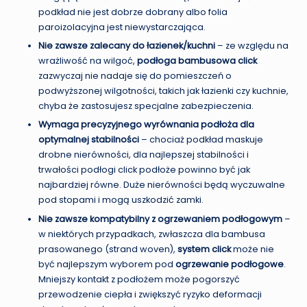
podkład nie jest dobrze dobrany albo folia
paroizolacyjna jest niewystarczająca.
Nie zawsze zalecany do łazienek/kuchni
– ze względu na
wrażliwość na wilgoć,
podłoga bambusowa click
zazwyczaj nie nadaje się do pomieszczeń o
podwyższonej wilgotności, takich jak łazienki czy kuchnie,
chyba że zastosujesz specjalne zabezpieczenia.
Wymaga precyzyjnego wyrównania podłoża dla
optymalnej stabilności
– chociaż podkład maskuje
drobne nierówności, dla najlepszej stabilności i
trwałości podłogi click podłoże powinno być jak
najbardziej równe. Duże nierówności będą wyczuwalne
pod stopami i mogą uszkodzić zamki.
Nie zawsze kompatybilny z ogrzewaniem podłogowym
–
w niektórych przypadkach, zwłaszcza dla bambusa
prasowanego (strand woven),
system click
może nie
być najlepszym wyborem pod
ogrzewanie podłogowe
.
Mniejszy kontakt z podłożem może pogorszyć
przewodzenie ciepła i zwiększyć ryzyko deformacji