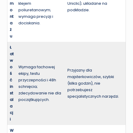
m
klejem
Uniclic); układane na
o
poliuretanowym;
podkładzie.
nt
wymaga precyzji i
a
dociskania.
ż
u
Ł
at
w
o
Wymaga fachowej
Przyjazny dla
ś
ekipy, testu
majsterkowiczów, szybki
ć
przyczepności i 48h
(kilka godzin), nie
in
schnięcia;
potrzebujesz
st
zdecydowanie nie dla
specjalistycznych narzędzi.
al
początkujących.
a
cj
i
W