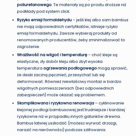
poliuretanowego
. Te materiały są po prostu droższe niż
podkłady pod system click.
Ryzyko emisji formaldehydu
– jeśli klej albo sam bambus
nie mają odpowiednich certyfikatów, istnieje ryzyko
emisji formaldehydu. Zawsze wybieraj produkty od
renomowanych producentów, żeby zminimalizować to
zagrożenie.
Wrażliwość na wilgoć i temperaturę
– choć kleje są
elastyczne, zły dobór kleju albo zbyt wysoka
temperatura
ogrzewania podłogowego
mogą sprawić,
że deski zaczną pęcznieć, przesychać lub się
deformować. Również niewłaściwy montaż w bardzo
wilgotnych pomieszczeniach (bez odpowiednich
zabezpieczeń) może okazać się problemem.
Skomplikowana i ryzykowna renowacja
– cyklinowanie
klejonej podłogi bambusowej jest trudniejsze i bardziej
ryzykowne niż w przypadku innych gatunków drewna.
Bambus łatwiej uszkodzić (możesz wyrwać drzazgi,
narazić na nierówności) podczas szlifowania.