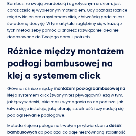
Bambus, ze swoją twardością i egzotycznym urokiem, jest
coraz częściej wybieranym materiałem. Gdy poznasz różnice
między klejeniem a systemem click, z łatwością podejmiesz
świadomą decyzję. W tym artykule zagłębimy się w każdą z
tych metod, żeby pomóc Ci znaleźć rozwiązanie idealnie
dopasowane do Twojego domu i potrzeb.
Różnice między montażem
podłogi bambusowej na
klej a systemem click
Główne różnice między
montażem podłogi bambusowej na
klej
a systemem click (zwanym też pływającym) leżą w tym,
jak łączysz deski, jakie masz wymagania co do podłoża, jak
łatwo się je instaluje, jaką oferują stabilność i czy nadają się
pod ogrzewanie podłogowe.
Metoda klejona polega na trwałym przytwierdzeniu
desek
bambusowych
do podłoża, co daje niezrównaną stabilność.