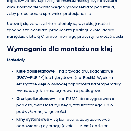
tego, czy zdecydujesz się na
montaż na klej
, czy na
system
click
. Posiadanie właściwego wyposażenia to podstawa,
żeby praca poszła sprawnie i profesjonalnie.
Upewnij się, że wszystkie materiały są wysokiej jakości i
zgodne z zaleceniami producenta podłogi. Z kolei dobre
narzędzia ułatwią Ci pracę i pomogą precyzyjnie ułożyć deski.
Wymagania dla montażu na klej
Materiały:
Kleje poliuretanowe
– na przykład dwuskładnikowe
(EGZO-PUR 2K) lub hybrydowe (np. Bostik). Wybieraj
elastyczne kleje o wysokiej odporności na temperatury,
zwłaszcza jeśli masz ogrzewanie podłogowe.
Grunt poliuretanowy
– np. PU 130, do przygotowania
podłoża, zwłaszcza pylistego, zatłuszczonego lub o
podwyższonej wilgotności.
Kliny dystansowe
– są konieczne, żeby zachować
odpowiednią dylatację (około 1–1,5 cm) od ścian.