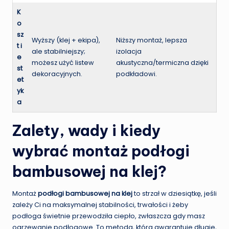
K
o
sz
Wyższy (klej + ekipa),
Niższy montaż, lepsza
t i
ale stabilniejszy;
izolacja
e
możesz użyć listew
akustyczna/termiczna dzięki
st
dekoracyjnych.
podkładowi.
et
yk
a
Zalety, wady i kiedy
wybrać montaż podłogi
bambusowej na klej?
Montaż
podłogi bambusowej na klej
to strzał w dziesiątkę, jeśli
zależy Ci na maksymalnej stabilności, trwałości i żeby
podłoga świetnie przewodziła ciepło, zwłaszcza gdy masz
ogrzewanie podłogowe. To metoda, która gwarantuje długie,