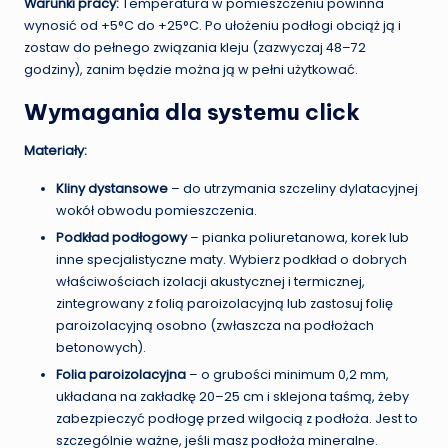
Warunki pracy:
Temperatura w pomieszczeniu powinna
wynosić od +5°C do +25°C. Po ułożeniu podłogi obciąż ją i
zostaw do pełnego związania kleju (zazwyczaj 48–72
godziny), zanim będzie można ją w pełni użytkować.
Wymagania dla systemu click
Materiały:
Kliny dystansowe
– do utrzymania szczeliny dylatacyjnej
wokół obwodu pomieszczenia.
Podkład podłogowy
– pianka poliuretanowa, korek lub
inne specjalistyczne maty. Wybierz podkład o dobrych
właściwościach izolacji akustycznej i termicznej,
zintegrowany z folią paroizolacyjną lub zastosuj folię
paroizolacyjną osobno (zwłaszcza na podłożach
betonowych).
Folia paroizolacyjna
– o grubości minimum 0,2 mm,
układana na zakładkę 20–25 cm i sklejona taśmą, żeby
zabezpieczyć podłogę przed wilgocią z podłoża. Jest to
szczególnie ważne, jeśli masz podłoża mineralne.