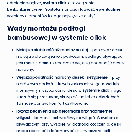
odmienić wnętrze,
system click
to rozwiązanie
bezkonkurencyjne. Prostota montażu i łatwość ewentualnej
wymiany elementów to jego największe atuty”.
Wady montażu podłogi
bambusowej w systemie click
Mniejsza stabilność niż montaż na klej
– ponieważ deski
nie są trwale związane z podłożem, podłoga pływająca
jest mniej stabilna. Oznacza to większą podatność desek
na ruchy.
Większa podatność na ruchy desek i skrzypienie
– przy
nierównym podłożu, dużych zmianach wilgotności lub
intensywnym użytkowaniu, deski w
systemie click
mogą
zacząć się przesuwać, skrzypieć lub lekko odkształcać.
To może obniżyć komfort użytkowania.
Ryzyko pęcznienia lub deformacji przy nadmiernej
wilgoci
– bambus jest wrażliwy na wilgoć. W systemie
pływającym, przy wysokiej wilgotności otoczenia, deski
mogą pęcznieć i deformować się, zwłaszcza jeśli