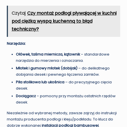
Czytaj
Czy montaż podłogi pływającej w kuchni
pod ciężką wyspą kuchenną to błąd
techniczny?
Narzędzia:
Ołówek, taśma miernicza, kątownik
– standardowe
narzędzia do mierzenia i oznaczania.
Młotek i gumowy młotek (dobijak)
– do delikatnego
dobijania desek i pewnego łączenia zamków.
Piła stolikowa lub ukośnica
– do precyzyjnego cięcia
desek.
Dociągacz
– pomocny przy montażu ostatnich rzędów
desek.
Niezależnie od wybranej metody, zawsze zajrzyj do instrukcji
montażu producenta podłogi i kleju/podkładu. To klucz do
dobrze wykonanej
instalacji podłogi bambusowej
.