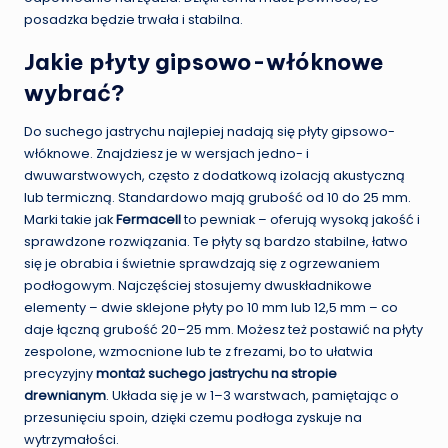
posadzka będzie trwała i stabilna.
Jakie płyty gipsowo-włóknowe
wybrać?
Do suchego jastrychu najlepiej nadają się płyty gipsowo-
włóknowe. Znajdziesz je w wersjach jedno- i
dwuwarstwowych, często z dodatkową izolacją akustyczną
lub termiczną. Standardowo mają grubość od 10 do 25 mm.
Marki takie jak
Fermacell
to pewniak – oferują wysoką jakość i
sprawdzone rozwiązania. Te płyty są bardzo stabilne, łatwo
się je obrabia i świetnie sprawdzają się z ogrzewaniem
podłogowym. Najczęściej stosujemy dwuskładnikowe
elementy – dwie sklejone płyty po 10 mm lub 12,5 mm – co
daje łączną grubość 20–25 mm. Możesz też postawić na płyty
zespolone, wzmocnione lub te z frezami, bo to ułatwia
precyzyjny
montaż suchego jastrychu na stropie
drewnianym
. Układa się je w 1–3 warstwach, pamiętając o
przesunięciu spoin, dzięki czemu podłoga zyskuje na
wytrzymałości.