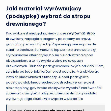
Jaki materiał wyrównujący
(podsypkę) wybrać do stropu
drewnianego?
Podsypka jest niezbędna, kiedy chcesz
wyrównać strop
drewniany
. Najczęściej sięgamy po drobny keramzyt,
granulat gipsowy lub perlitę. Zapewniają one naprawdę
stabilne podłoże. Są znacznie lepsze niż piankowate czy
styropianowe alternatywy, bo się nie odkształcają pod
obciążeniem, a to niezwykle ważne na stropach
drewnianych. Grubość podsypki wynosi zwykle od 2 do 10 cm,
zależnie od tego, jak nierówne jest podłoże. Marek Nowak,
inżynier budownictwa, tłumaczy: „Dobór podsypki to
podstawa stabilnego suchego jastrychu. Keramzyt jest
niezastąpiony, gdy trzeba efektywnie wypełnić nierówności i
zapewnić akustykę”. Podsypka z keramzytu lub granulatu
wyrównującego skutecznie wypełni wszelkie luki.