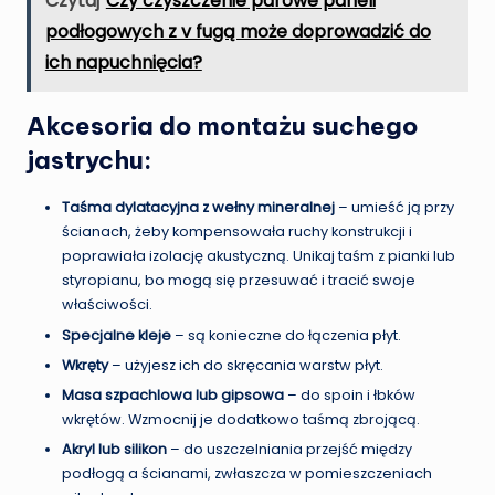
Czytaj
Czy czyszczenie parowe paneli
podłogowych z v fugą może doprowadzić do
ich napuchnięcia?
Akcesoria do montażu suchego
jastrychu:
Taśma dylatacyjna z wełny mineralnej
– umieść ją przy
ścianach, żeby kompensowała ruchy konstrukcji i
poprawiała izolację akustyczną. Unikaj taśm z pianki lub
styropianu, bo mogą się przesuwać i tracić swoje
właściwości.
Specjalne kleje
– są konieczne do łączenia płyt.
Wkręty
– użyjesz ich do skręcania warstw płyt.
Masa szpachlowa lub gipsowa
– do spoin i łbków
wkrętów. Wzmocnij je dodatkowo taśmą zbrojącą.
Akryl lub silikon
– do uszczelniania przejść między
podłogą a ścianami, zwłaszcza w pomieszczeniach