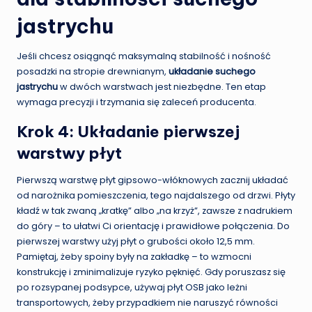
jastrychu
Jeśli chcesz osiągnąć maksymalną stabilność i nośność
posadzki na stropie drewnianym,
układanie suchego
jastrychu
w dwóch warstwach jest niezbędne. Ten etap
wymaga precyzji i trzymania się zaleceń producenta.
Krok 4: Układanie pierwszej
warstwy płyt
Pierwszą warstwę płyt gipsowo-włóknowych zacznij układać
od narożnika pomieszczenia, tego najdalszego od drzwi. Płyty
kładź w tak zwaną „kratkę” albo „na krzyż”, zawsze z nadrukiem
do góry – to ułatwi Ci orientację i prawidłowe połączenia. Do
pierwszej warstwy użyj płyt o grubości około 12,5 mm.
Pamiętaj, żeby spoiny były na zakładkę – to wzmocni
konstrukcję i zminimalizuje ryzyko pęknięć. Gdy poruszasz się
po rozsypanej podsypce, używaj płyt OSB jako leżni
transportowych, żeby przypadkiem nie naruszyć równości