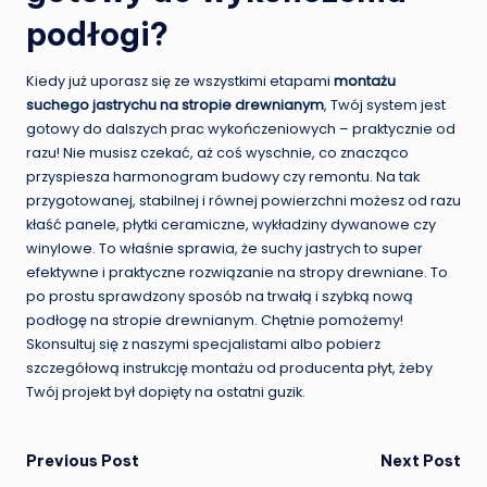
podłogi?
Kiedy już uporasz się ze wszystkimi etapami
montażu
suchego jastrychu na stropie drewnianym
, Twój system jest
gotowy do dalszych prac wykończeniowych – praktycznie od
razu! Nie musisz czekać, aż coś wyschnie, co znacząco
przyspiesza harmonogram budowy czy remontu. Na tak
przygotowanej, stabilnej i równej powierzchni możesz od razu
kłaść panele, płytki ceramiczne, wykładziny dywanowe czy
winylowe. To właśnie sprawia, że suchy jastrych to super
efektywne i praktyczne rozwiązanie na stropy drewniane. To
po prostu sprawdzony sposób na trwałą i szybką nową
podłogę na stropie drewnianym. Chętnie pomożemy!
Skonsultuj się z naszymi specjalistami albo pobierz
szczegółową instrukcję montażu od producenta płyt, żeby
Twój projekt był dopięty na ostatni guzik.
Post
Previous Post
Next Post