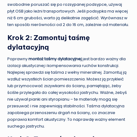
swobodnie poruszać się po rozsypanej podsypce, używaj
płyt OSB jako leżni transportowych. Jeśli podsypka ma więcej
niż 6 cm grubości, warto ją delikatnie zagęścić. Wyrównasz w
ten sposób nierówności od 2 do 16 cm, zależnie od materiału.
Krok 2: Zamontuj taśmę
dylatacyjną
Poprawny
montaż taśmy dylatacyjnej
jest bardzo ważny dla
izolacji akustycznej i kompensowania ruchów konstrukcji.
Najlepiej sprawdzi się taśma z wełny mineralnej. Zamontuj ją
wzdłuż wszystkich ścian pomieszczenia. Możesz ją przykleić
lub przymocować zszywkami do ściany, pamiętając, żeby
ściśle przylegała do całej wysokości jastrychu. Ważne, żebyś
nie używał pianki ani styropianu – te materiały mogą się
przesuwać i nie zapewniają stabilności. Taśma dylatacyjna
zapobiega przenoszeniu drgań na ściany, co znacznie
poprawia komfort akustyczny. To naprawdę ważny element
suchego jastrychu.