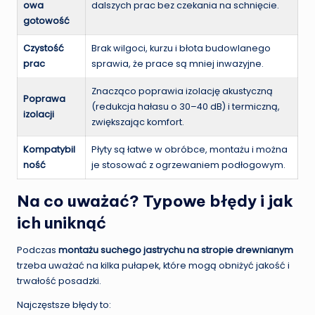
owa
dalszych prac bez czekania na schnięcie.
gotowość
Czystość
Brak wilgoci, kurzu i błota budowlanego
prac
sprawia, że prace są mniej inwazyjne.
Znacząco poprawia izolację akustyczną
Poprawa
(redukcja hałasu o 30–40 dB) i termiczną,
izolacji
zwiększając komfort.
Kompatybil
Płyty są łatwe w obróbce, montażu i można
ność
je stosować z ogrzewaniem podłogowym.
Na co uważać? Typowe błędy i jak
ich uniknąć
Podczas
montażu suchego jastrychu na stropie drewnianym
trzeba uważać na kilka pułapek, które mogą obniżyć jakość i
trwałość posadzki.
Najczęstsze błędy to: