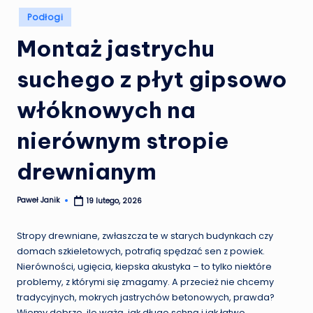
Posted
Podłogi
in
Montaż jastrychu
suchego z płyt gipsowo
włóknowych na
nierównym stropie
drewnianym
Paweł Janik
19 lutego, 2026
Posted
by
Stropy drewniane, zwłaszcza te w starych budynkach czy
domach szkieletowych, potrafią spędzać sen z powiek.
Nierówności, ugięcia, kiepska akustyka – to tylko niektóre
problemy, z którymi się zmagamy. A przecież nie chcemy
tradycyjnych, mokrych jastrychów betonowych, prawda?
Wiemy dobrze, ile ważą, jak długo schną i jak łatwo