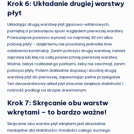
Krok 6: Układanie drugiej warstwy
płyt
Układając drugą warstwę płyt gipsowo-włóknowych,
pamiętaj o przesunięciu spoin względem pierwszej warstwy.
Przesunięcie powinno wynosić co najmniej 30 cm albo
połowę płyty – dzięki temu nie powstaną jednolite linie
osłabienia konstrukcji. Zanim położysz drugą warstwę, nanieś
zaprawę lub klej na całą powierzchnię pierwszej warstwy.
Ważne, żebyś rozkładał go partiami, żeby nie zaschnął, zanim
położysz płyty. Potem dokładnie dopasuj i dociśnij drugą
warstwę płyt do pierwszej, zapewniając pełne przyleganie.
Ten dwuwarstwowy układ płyt znacznie zwiększa stabilność i
nośność podłogi na stropie drewnianym.
Krok 7: Skręcanie obu warstw
wkrętami – to bardzo ważne!
Skręcanie obu warstw płyt wkrętami jest absolutnie
niezbędne dla stabilności i trwałości całego suchego