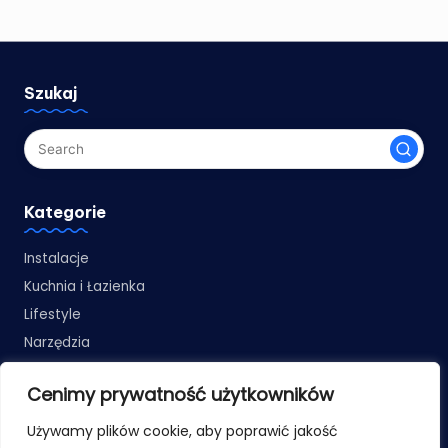
Szukaj
Kategorie
Instalacje
Kuchnia i Łazienka
Lifestyle
Narzędzia
Podłogi
Cenimy prywatność użytkowników
Remonty
Ściany i Sufity
Używamy plików cookie, aby poprawić jakość