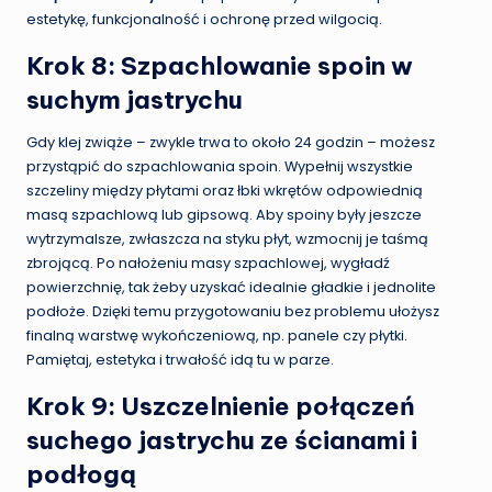
estetykę, funkcjonalność i ochronę przed wilgocią.
Krok 8: Szpachlowanie spoin w
suchym jastrychu
Gdy klej zwiąże – zwykle trwa to około 24 godzin – możesz
przystąpić do szpachlowania spoin. Wypełnij wszystkie
szczeliny między płytami oraz łbki wkrętów odpowiednią
masą szpachlową lub gipsową. Aby spoiny były jeszcze
wytrzymalsze, zwłaszcza na styku płyt, wzmocnij je taśmą
zbrojącą. Po nałożeniu masy szpachlowej, wygładź
powierzchnię, tak żeby uzyskać idealnie gładkie i jednolite
podłoże. Dzięki temu przygotowaniu bez problemu ułożysz
finalną warstwę wykończeniową, np. panele czy płytki.
Pamiętaj, estetyka i trwałość idą tu w parze.
Krok 9: Uszczelnienie połączeń
suchego jastrychu ze ścianami i
podłogą