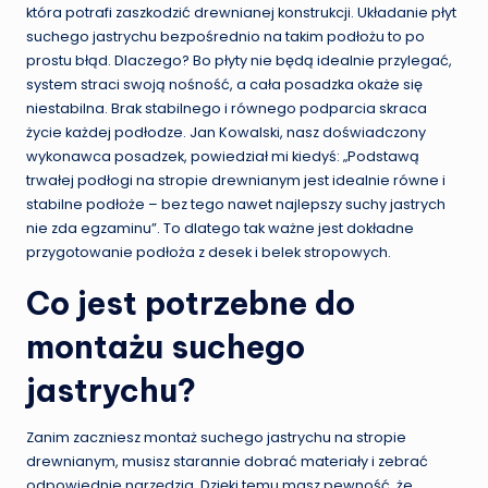
która potrafi zaszkodzić drewnianej konstrukcji. Układanie płyt
suchego jastrychu bezpośrednio na takim podłożu to po
prostu błąd. Dlaczego? Bo płyty nie będą idealnie przylegać,
system straci swoją nośność, a cała posadzka okaże się
niestabilna. Brak stabilnego i równego podparcia skraca
życie każdej podłodze. Jan Kowalski, nasz doświadczony
wykonawca posadzek, powiedział mi kiedyś: „Podstawą
trwałej podłogi na stropie drewnianym jest idealnie równe i
stabilne podłoże – bez tego nawet najlepszy suchy jastrych
nie zda egzaminu”. To dlatego tak ważne jest dokładne
przygotowanie podłoża z desek i belek stropowych.
Co jest potrzebne do
montażu suchego
jastrychu?
Zanim zaczniesz montaż suchego jastrychu na stropie
drewnianym, musisz starannie dobrać materiały i zebrać
odpowiednie narzędzia. Dzięki temu masz pewność, że