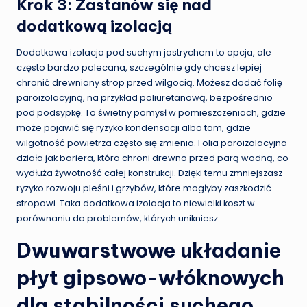
Krok 3: Zastanów się nad
dodatkową izolacją
Dodatkowa izolacja pod suchym jastrychem to opcja, ale
często bardzo polecana, szczególnie gdy chcesz lepiej
chronić drewniany strop przed wilgocią. Możesz dodać folię
paroizolacyjną, na przykład poliuretanową, bezpośrednio
pod podsypkę. To świetny pomysł w pomieszczeniach, gdzie
może pojawić się ryzyko kondensacji albo tam, gdzie
wilgotność powietrza często się zmienia. Folia paroizolacyjna
działa jak bariera, która chroni drewno przed parą wodną, co
wydłuża żywotność całej konstrukcji. Dzięki temu zmniejszasz
ryzyko rozwoju pleśni i grzybów, które mogłyby zaszkodzić
stropowi. Taka dodatkowa izolacja to niewielki koszt w
porównaniu do problemów, których unikniesz.
Dwuwarstwowe układanie
płyt gipsowo-włóknowych
dla stabilności suchego