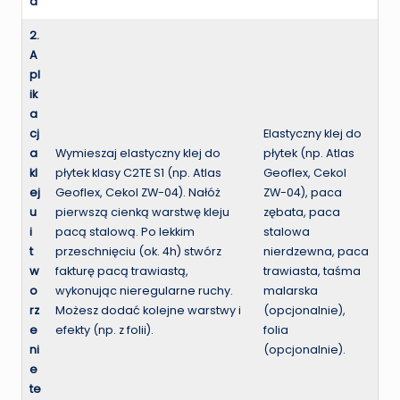
a
2.
A
pl
ik
a
cj
Elastyczny klej do
a
Wymieszaj elastyczny klej do
płytek (np. Atlas
kl
płytek klasy C2TE S1 (np. Atlas
Geoflex, Cekol
ej
Geoflex, Cekol ZW-04). Nałóż
ZW-04), paca
u
pierwszą cienką warstwę kleju
zębata, paca
i
pacą stalową. Po lekkim
stalowa
t
przeschnięciu (ok. 4h) stwórz
nierdzewna, paca
w
fakturę pacą trawiastą,
trawiasta, taśma
o
wykonując nieregularne ruchy.
malarska
rz
Możesz dodać kolejne warstwy i
(opcjonalnie),
e
efekty (np. z folii).
folia
ni
(opcjonalnie).
e
te