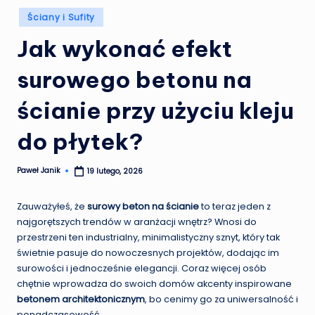
Posted
Ściany i Sufity
in
Jak wykonać efekt
surowego betonu na
ścianie przy użyciu kleju
do płytek?
Paweł Janik
19 lutego, 2026
Posted
by
Zauważyłeś, że
surowy beton na ścianie
to teraz jeden z
najgorętszych trendów w aranżacji wnętrz? Wnosi do
przestrzeni ten industrialny, minimalistyczny sznyt, który tak
świetnie pasuje do nowoczesnych projektów, dodając im
surowości i jednocześnie elegancji. Coraz więcej osób
chętnie wprowadza do swoich domów akcenty inspirowane
betonem architektonicznym
, bo cenimy go za uniwersalność i
ponadczasowość.