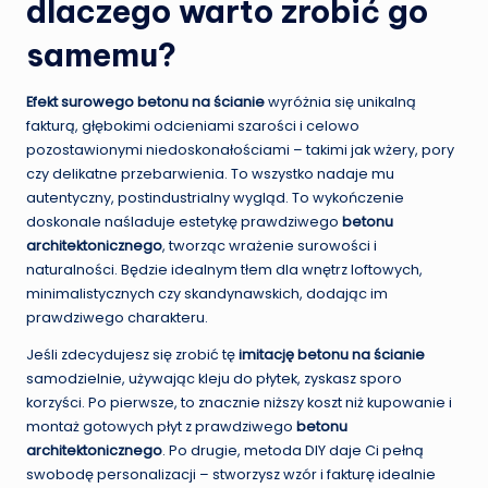
dlaczego warto zrobić go
samemu?
Efekt surowego betonu na ścianie
wyróżnia się unikalną
fakturą, głębokimi odcieniami szarości i celowo
pozostawionymi niedoskonałościami – takimi jak wżery, pory
czy delikatne przebarwienia. To wszystko nadaje mu
autentyczny, postindustrialny wygląd. To wykończenie
doskonale naśladuje estetykę prawdziwego
betonu
architektonicznego
, tworząc wrażenie surowości i
naturalności. Będzie idealnym tłem dla wnętrz loftowych,
minimalistycznych czy skandynawskich, dodając im
prawdziwego charakteru.
Jeśli zdecydujesz się zrobić tę
imitację betonu na ścianie
samodzielnie, używając kleju do płytek, zyskasz sporo
korzyści. Po pierwsze, to znacznie niższy koszt niż kupowanie i
montaż gotowych płyt z prawdziwego
betonu
architektonicznego
. Po drugie, metoda DIY daje Ci pełną
swobodę personalizacji – stworzysz wzór i fakturę idealnie