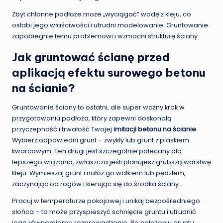
Zbyt chłonne podłoże może „wyciągać” wodę z kleju, co
osłabi jego właściwości i utrudni modelowanie. Gruntowanie
zapobiegnie temu problemowi i wzmocni strukturę ściany.
Jak gruntować ścianę przed
aplikacją efektu surowego betonu
na ścianie?
Gruntowanie ściany to ostatni, ale super ważny krok w
przygotowaniu podłoża, który zapewni doskonałą
przyczepność i trwałość Twojej
imitacji betonu na ścianie
.
Wybierz odpowiedni grunt – zwykły lub grunt z piaskiem
kwarcowym. Ten drugi jest szczególnie polecany dla
lepszego wiązania, zwłaszcza jeśli planujesz grubszą warstwę
kleju. Wymieszaj grunt i nałóż go wałkiem lub pędzlem,
zaczynając od rogów i kierując się do środka ściany.
Pracuj w temperaturze pokojowej i unikaj bezpośredniego
słońca – to może przyspieszyć schnięcie gruntu i utrudnić
jego równomierne rozprowadzenie. Po nałożeniu gruntu