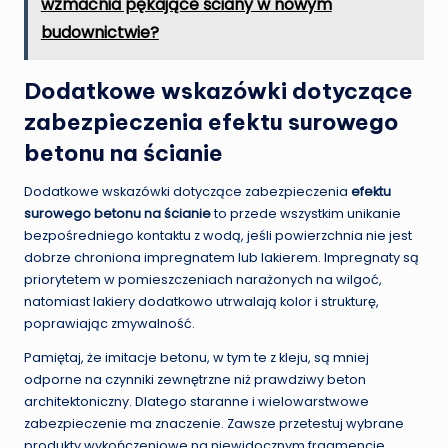
wzmacnia pękające ściany w nowym
budownictwie?
Dodatkowe wskazówki dotyczące
zabezpieczenia efektu surowego
betonu na ścianie
Dodatkowe wskazówki dotyczące zabezpieczenia
efektu
surowego betonu na ścianie
to przede wszystkim unikanie
bezpośredniego kontaktu z wodą, jeśli powierzchnia nie jest
dobrze chroniona impregnatem lub lakierem. Impregnaty są
priorytetem w pomieszczeniach narażonych na wilgoć,
natomiast lakiery dodatkowo utrwalają kolor i strukturę,
poprawiając zmywalność.
Pamiętaj, że imitacje betonu, w tym te z kleju, są mniej
odporne na czynniki zewnętrzne niż prawdziwy beton
architektoniczny. Dlatego staranne i wielowarstwowe
zabezpieczenie ma znaczenie. Zawsze przetestuj wybrane
produkty wykończeniowe na niewidocznym fragmencie