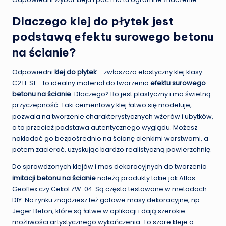
Dlaczego klej do płytek jest
podstawą efektu surowego betonu
na ścianie?
Odpowiedni
klej do płytek
– zwłaszcza elastyczny klej klasy
C2TE S1 – to idealny materiał do tworzenia
efektu surowego
betonu na ścianie
. Dlaczego? Bo jest plastyczny i ma świetną
przyczepność. Taki cementowy klej łatwo się modeluje,
pozwala na tworzenie charakterystycznych wżerów i ubytków,
a to przecież podstawa autentycznego wyglądu. Możesz
nakładać go bezpośrednio na ścianę cienkimi warstwami, a
potem zacierać, uzyskując bardzo realistyczną powierzchnię.
Do sprawdzonych klejów i mas dekoracyjnych do tworzenia
imitacji betonu na ścianie
należą produkty takie jak Atlas
Geoflex czy Cekol ZW-04. Są często testowane w metodach
DIY. Na rynku znajdziesz też gotowe masy dekoracyjne, np.
Jeger Beton, które są łatwe w aplikacji i dają szerokie
możliwości artystycznego wykończenia. To szare kleje o