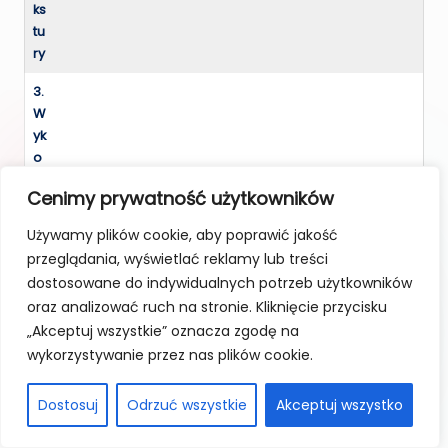
ks
tu
ry
3.
W
yk
o
ń
Cenimy prywatność użytkowników
c
z
Używamy plików cookie, aby poprawić jakość
Po całkowitym wyschnięciu kleju
e
(min. 24h) zabezpiecz
przeglądania, wyświetlać reklamy lub treści
ni
powierzchnię. Nałóż impregnat
dostosowane do indywidualnych potrzeb użytkowników
e
do betonu (np. GRC, WAX-D),
Impregnat do
oraz analizować ruch na stronie. Kliknięcie przycisku
i
wosk lub lakier bezbarwny do
betonu, wosk lub
„Akceptuj wszystkie” oznacza zgodę na
z
betonu architektonicznego (np.
lakier bezbarwny,
wykorzystywanie przez nas plików cookie.
a
Lakier Rustykalny Magnat)
wałek lub paca.
b
wałkiem lub pacą w kilku cienkich
e
Dostosuj
Odrzuć wszystkie
Akceptuj wszystko
warstwach. Testuj na
z
niewidocznym fragmencie.
pi