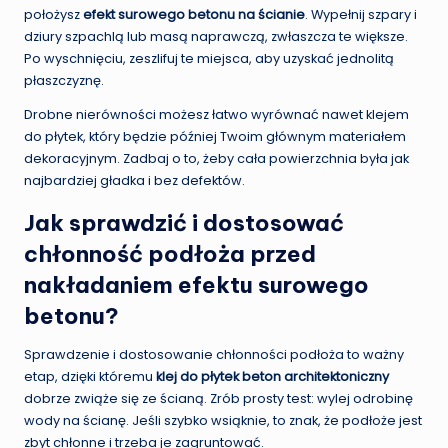
położysz
efekt surowego betonu na ścianie
. Wypełnij szpary i
dziury szpachlą lub masą naprawczą, zwłaszcza te większe.
Po wyschnięciu, zeszlifuj te miejsca, aby uzyskać jednolitą
płaszczyznę.
Drobne nierówności możesz łatwo wyrównać nawet klejem
do płytek, który będzie później Twoim głównym materiałem
dekoracyjnym. Zadbaj o to, żeby cała powierzchnia była jak
najbardziej gładka i bez defektów.
Jak sprawdzić i dostosować
chłonność podłoża przed
nakładaniem efektu surowego
betonu?
Sprawdzenie i dostosowanie chłonności podłoża to ważny
etap, dzięki któremu
klej do płytek beton architektoniczny
dobrze zwiąże się ze ścianą. Zrób prosty test: wylej odrobinę
wody na ścianę. Jeśli szybko wsiąknie, to znak, że podłoże jest
zbyt chłonne i trzeba je zagruntować.