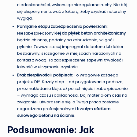
niedoskonałości, wykonując nieregularne ruchy. Nie bój
się eksperymentować z fakturą, żeby uzyskać naturalny
wygląd.
Pomijanie etapu zabezpieczenia powierzchni:
Niezabezpieczony
klej do płytek beton architektoniczny
będzie chłonny, podatny na zabrudzenia, wilgoć i
pylenie. Zawsze stosuj impregnat do betonu lub lakier
bezbarwny, szczególnie w miejscach narażonych na
kontakt z wodą. To zabezpieczenie zapewni trwałość i
łatwość w utrzymaniu czystości.
Brak cierpliwości i pośpiech:
To wrogowie każdego
projektu DIY. Każdy etap – od przygotowania podłoża,
przez nakładanie kleju, aż po schnięcie i zabezpieczenie
– wymaga czasu i dokładności. Daj materiałom czas na
związanie i utwardzenie się, a Twoja praca zostanie
nagrodzona profesjonalnym i trwałym
efektem
surowego betonu na ścianie
.
Podsumowanie: Jak