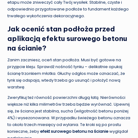
etapu może zniweczyć cały Twój wysiłek. Stabilne, czyste i
odpowiednio przygotowane podłoże to fundament każdego
trwałego wykończenia dekoracyjnego.
Jak ocenić stan podłoża przed
aplikacją efektu surowego betonu
na ścianie?
Zanim zaczniesz, oceń stan podłoża. Musi być gotowe na
przyjęcie kleju. Sprawdź nośność tynku – delikatnie opukaj
ścianę trzonkiem młotka. Głuchy odgłos może oznaczać, że
tynk się odspaja, wtedy trzeba go usunąć i położyć nową
warstwę.
Zweryfikuj też równość powierzchni długą łatą. Nierówności
większe niż kilka milimetrów trzeba będzie wyrównać. Upewnij
się, że ściana jest stabilna, sucha (wilgotność betonu poniżej
4%) i wysezonowana. W przypadku świeżego betonu oznacza
to około trzech miesięcy od wylania. Te kroki są po prostu
konieczne, żeby
efekt surowego betonu na ścianie
wyglądał