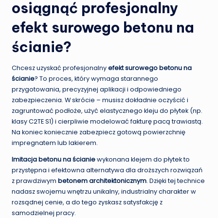
osiągnąć profesjonalny
efekt surowego betonu na
ścianie?
Chcesz uzyskać profesjonalny
efekt surowego betonu na
ścianie
? To proces, który wymaga starannego
przygotowania, precyzyjnej aplikacji i odpowiedniego
zabezpieczenia. W skrócie – musisz dokładnie oczyścić i
zagruntować podłoże, użyć elastycznego kleju do płytek (np.
klasy C2TE S1) i cierpliwie modelować fakturę pacą trawiastą.
Na koniec koniecznie zabezpiecz gotową powierzchnię
impregnatem lub lakierem.
Imitacja betonu na ścianie
wykonana klejem do płytek to
przystępna i efektowna alternatywa dla droższych rozwiązań
z prawdziwym
betonem architektonicznym
. Dzięki tej technice
nadasz swojemu wnętrzu unikalny, industrialny charakter w
rozsądnej cenie, a do tego zyskasz satysfakcję z
samodzielnej pracy.