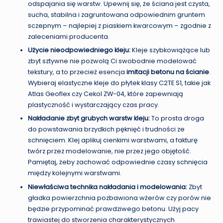
odspajania się warstw. Upewnij się, że ściana jest czysta,
sucha, stabilna i zagruntowana odpowiednim gruntem
sczepnym – najlepiej z piaskiem kwarcowym – zgodnie z
zaleceniami producenta.
Użycie nieodpowiedniego kleju:
Kleje szybkowiążące lub
zbyt sztywne nie pozwolą Ci swobodnie modelować
tekstury, a to przecież esencja
imitacji betonu na ścianie
.
Wybieraj elastyczne kleje do płytek klasy C2TE S1, takie jak
Atlas Geoflex czy Cekol ZW-04, które zapewniają
plastyczność i wystarczający czas pracy.
Nakładanie zbyt grubych warstw kleju:
To prosta droga
do powstawania brzydkich pęknięć i trudności ze
schnięciem. Klej aplikuj cienkimi warstwami, a fakturę
twórz przez modelowanie, nie przez jego objętość.
Pamiętaj, żeby zachować odpowiednie czasy schnięcia
między kolejnymi warstwami.
Niewłaściwa technika nakładania i modelowania:
Zbyt
gładka powierzchnia pozbawiona wżerów czy porów nie
będzie przypominać prawdziwego betonu. Użyj pacy
trawiastej do stworzenia charakterystycznych