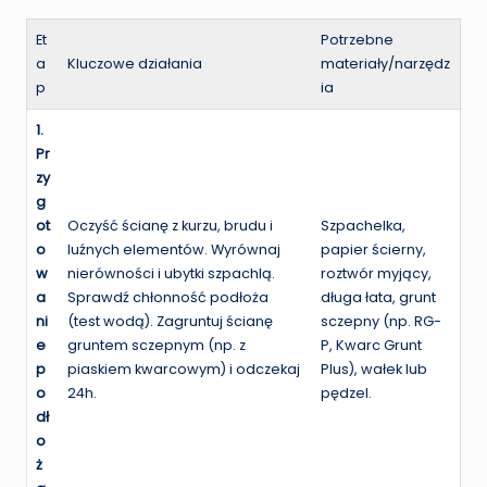
Et
Potrzebne
a
Kluczowe działania
materiały/narzędz
p
ia
1.
Pr
zy
g
ot
Oczyść ścianę z kurzu, brudu i
Szpachelka,
o
luźnych elementów. Wyrównaj
papier ścierny,
w
nierówności i ubytki szpachlą.
roztwór myjący,
a
Sprawdź chłonność podłoża
długa łata, grunt
ni
(test wodą). Zagruntuj ścianę
sczepny (np. RG-
e
gruntem sczepnym (np. z
P, Kwarc Grunt
p
piaskiem kwarcowym) i odczekaj
Plus), wałek lub
o
24h.
pędzel.
dł
o
ż