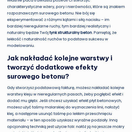
Właśnie paca trawiasta pozwoli Ci stworzyć
charakterystyczne wżery, pory i nierówności, które są znakiem
rozpoznawczym surowego betonu. Nie bój się
eksperymentować z różnymi kątami i siłą nacisku – im
bardziej nieregularne ruchy, tym bardziej realistyczny i
naturalny będzie Twój
tynk strukturalny beton
. Pamiętaj, że
lekkość i naturalność ruchów to podstawa sukcesu w
modelowaniu.
Jak nakładać kolejne warstwy i
tworzyć dodatkowe efekty
surowego betonu?
Gdy stworzysz podstawową fakturę, możesz nakładać kolejne
warstwy kleju w nieregularnych pasach, żeby pogłębić efekt i
dodać mu głębi. Jeśli chcesz uzyskać efekt płyt betonowych,
możesz użyć taśmy malarskiej do wyznaczenia linii, nałożyć
klej, a następnie usunąć taśmę po lekkim przeschnięciu
materiału – w ten sposób uzyskasz wyraźne podziały. Inną
opcjonalną techniką jest użycie folii: nałóż ją na jeszcze mokry