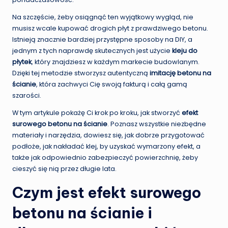
Na szczęście, żeby osiągnąć ten wyjątkowy wygląd, nie
musisz wcale kupować drogich płyt z prawdziwego betonu.
Istnieją znacznie bardziej przystępne sposoby na DIY, a
jednym z tych naprawdę skutecznych jest użycie
kleju do
płytek
, który znajdziesz w każdym markecie budowlanym.
Dzięki tej metodzie stworzysz autentyczną
imitację betonu na
ścianie
, która zachwyci Cię swoją fakturą i całą gamą
szarości.
W tym artykule pokażę Ci krok po kroku, jak stworzyć
efekt
surowego betonu na ścianie
. Poznasz wszystkie niezbędne
materiały i narzędzia, dowiesz się, jak dobrze przygotować
podłoże, jak nakładać klej, by uzyskać wymarzony efekt, a
także jak odpowiednio zabezpieczyć powierzchnię, żeby
cieszyć się nią przez długie lata.
Czym jest efekt surowego
betonu na ścianie i