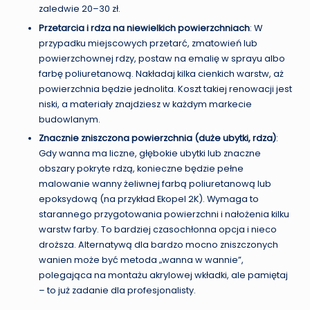
zaledwie 20–30 zł.
Przetarcia i rdza na niewielkich powierzchniach
: W
przypadku miejscowych przetarć, zmatowień lub
powierzchownej rdzy, postaw na emalię w sprayu albo
farbę poliuretanową. Nakładaj kilka cienkich warstw, aż
powierzchnia będzie jednolita. Koszt takiej renowacji jest
niski, a materiały znajdziesz w każdym markecie
budowlanym.
Znacznie zniszczona powierzchnia (duże ubytki, rdza)
:
Gdy wanna ma liczne, głębokie ubytki lub znaczne
obszary pokryte rdzą, konieczne będzie pełne
malowanie wanny żeliwnej farbą poliuretanową lub
epoksydową (na przykład Ekopel 2K). Wymaga to
starannego przygotowania powierzchni i nałożenia kilku
warstw farby. To bardziej czasochłonna opcja i nieco
droższa. Alternatywą dla bardzo mocno zniszczonych
wanien może być metoda „wanna w wannie”,
polegająca na montażu akrylowej wkładki, ale pamiętaj
– to już zadanie dla profesjonalisty.