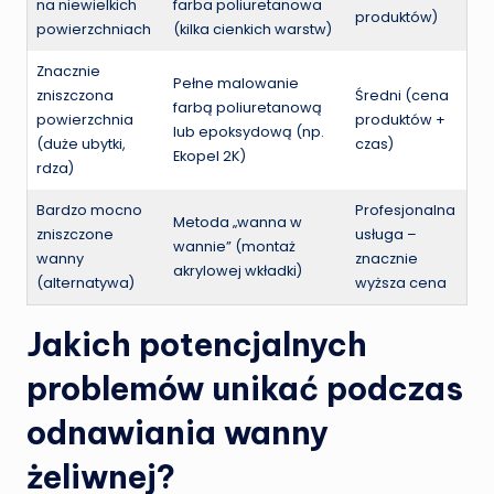
na niewielkich
farba poliuretanowa
produktów)
powierzchniach
(kilka cienkich warstw)
Znacznie
Pełne malowanie
zniszczona
Średni (cena
farbą poliuretanową
powierzchnia
produktów +
lub epoksydową (np.
(duże ubytki,
czas)
Ekopel 2K)
rdza)
Bardzo mocno
Profesjonalna
Metoda „wanna w
zniszczone
usługa –
wannie” (montaż
wanny
znacznie
akrylowej wkładki)
(alternatywa)
wyższa cena
Jakich potencjalnych
problemów unikać podczas
odnawiania wanny
żeliwnej?