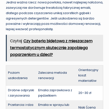
Jedna ważna rzecz: nowa powłoka, nawet najlepiej nałożona,
zazwyczaj nie dorównuje trwałością fabrycznej emalii,
dlatego podczas czyszczenia unikaj szorstkich gąbek i
agresywnych detergentów. Jeśli uszkodzenia są bardzo
poważne i wykraczają poza możliwości domowej renowacji,
lepiej wezwać profesjonalistę.
Czytaj
Czy bateria bidetowa z mieszaczem
termostatycznym skutecznie zapobiega
poparzeniom u dzieci?
Orientacyjny
Poziom
Zalecana metoda
koszt
uszkodzenia
renowacji
materiałów
Drobne odpryski
Emalia zaprawkowa z
20–30 zł
i zarysowania
pędzelkiem
Przetarcia i rdza
Emalia w sprayu lub
Niski (cena