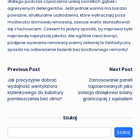
dlatego podczas czyszczenia unikaj szorstkich gąbek i
agresywnych detergentów. Jeśli jednak wanna ma bardzo
poważne, strukturalne uszkodzenia, które wykraczają poza
możliwości domowej renowacji, zawsze warto skonsultować
się z fachowcem. Czasem to jedyny sposób, by naprawa była
naprawdę najwyższej jakości. Ale ogólnie rzecz biorąc,
podjęcie wyzwania renowacji wanny żeliwnej to fantastyczny
sposób na odświeżenie łazienki bez kosztownego remontu!
Post
Previous Post
Next Post
Jak precyzyjnie dobrać
Zastosowanie paneli
navigation
wydajność wentylatora
tapicerowanych jako
łazienkowego do kubatury
izolacja dźwiękowa ściany
pomieszczenia bez okna?
graniczącej z sąsiadem
Szukaj
Szukaj