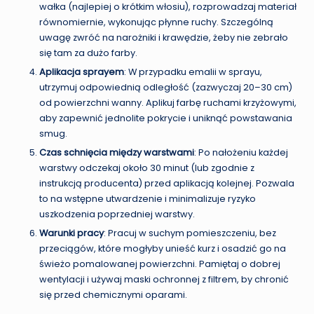
wałka (najlepiej o krótkim włosiu), rozprowadzaj materiał
równomiernie, wykonując płynne ruchy. Szczególną
uwagę zwróć na narożniki i krawędzie, żeby nie zebrało
się tam za dużo farby.
Aplikacja sprayem
: W przypadku emalii w sprayu,
utrzymuj odpowiednią odległość (zazwyczaj 20–30 cm)
od powierzchni wanny. Aplikuj farbę ruchami krzyżowymi,
aby zapewnić jednolite pokrycie i uniknąć powstawania
smug.
Czas schnięcia między warstwami
: Po nałożeniu każdej
warstwy odczekaj około 30 minut (lub zgodnie z
instrukcją producenta) przed aplikacją kolejnej. Pozwala
to na wstępne utwardzenie i minimalizuje ryzyko
uszkodzenia poprzedniej warstwy.
Warunki pracy
: Pracuj w suchym pomieszczeniu, bez
przeciągów, które mogłyby unieść kurz i osadzić go na
świeżo pomalowanej powierzchni. Pamiętaj o dobrej
wentylacji i używaj maski ochronnej z filtrem, by chronić
się przed chemicznymi oparami.