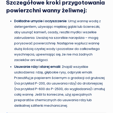
Szczegółowe kroki przygotowania
powierzchni wanny żeliwnej:
Dokładne umycie i oczyszczenie
: Umyj wannę wodą z
detergentem, używając miękkiej gąbki lub ściereczki,
aby usunąć kamień, osady, resztki mydła i wszelkie
zabrudzenia. Uważaj na szorstkie narzędzia – mogą
porysować powierzchnię. Następnie wypłucz wannę
dużą ilością czystej wody i pozostaw do całkowitego
wyschnięcia, upewniając się, że nie ma żadnych
zacieków ani wilgoci.
Usuwanie rdzy i starej emalii
: Znajdź wszystkie
uszkodzenia: rdzę, głębokie rysy, odpryski emalii.
Przeszlifuj je papierem ściernym o gradacji od grubszej
(na przykład P-200, do usuwania rdzy) do drobniejszej
(na przykład P-600 do P-2500, do wygładzania) i zmatuj
całą wannę. Jeśli to konieczne, użyj specjalnych
preparatów chemicznych do usuwania rdzy lub
delikatnej szlifierki mechanicznej.