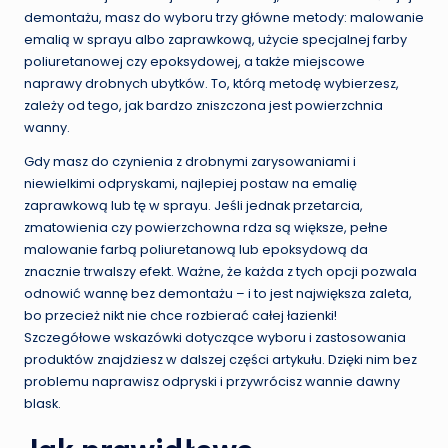
demontażu, masz do wyboru trzy główne metody: malowanie
emalią w sprayu albo zaprawkową, użycie specjalnej farby
poliuretanowej czy epoksydowej, a także miejscowe
naprawy drobnych ubytków. To, którą metodę wybierzesz,
zależy od tego, jak bardzo zniszczona jest powierzchnia
wanny.
Gdy masz do czynienia z drobnymi zarysowaniami i
niewielkimi odpryskami, najlepiej postaw na emalię
zaprawkową lub tę w sprayu. Jeśli jednak przetarcia,
zmatowienia czy powierzchowna rdza są większe, pełne
malowanie farbą poliuretanową lub epoksydową da
znacznie trwalszy efekt. Ważne, że każda z tych opcji pozwala
odnowić wannę bez demontażu – i to jest największa zaleta,
bo przecież nikt nie chce rozbierać całej łazienki!
Szczegółowe wskazówki dotyczące wyboru i zastosowania
produktów znajdziesz w dalszej części artykułu. Dzięki nim bez
problemu naprawisz odpryski i przywrócisz wannie dawny
blask.