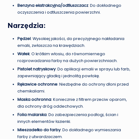
Benzyna ekstrakcyjna/odtłuszczacz
: Do dokładnego
oczyszczenia i odtłuszczenia powierzchni.
Narzędzia:
Pędzel
: Wysokiej jakości, do precyzyjnego nakładania
emalii, zwłaszcza na krawędziach.
Wałek
: O krótkim włosiu, do równomiernego
rozprowadzania farby na dużych powierzchniach.
Pistolet natryskowy
: Do aplikacji emalii w sprayu lub farb,
zapewniający gładką i jednolitą powłokę.
Rękawice ochronne
: Niezbędne do ochrony dłoni przed
chemikaliami.
Maska ochronna
: Koniecznie z filtrem przeciw oparom,
dla ochrony dróg oddechowych.
Folia malarska
: Do zabezpieczenia podłogi, ścian i
innych elementów łazienki.
Mieszadełko do farby
: Do dokładnego wymieszania
farby z utwardzaczem.