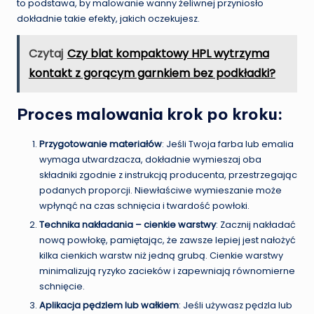
to podstawa, by malowanie wanny żeliwnej przyniosło
dokładnie takie efekty, jakich oczekujesz.
Czytaj
Czy blat kompaktowy HPL wytrzyma
kontakt z gorącym garnkiem bez podkładki?
Proces malowania krok po kroku:
Przygotowanie materiałów
: Jeśli Twoja farba lub emalia
wymaga utwardzacza, dokładnie wymieszaj oba
składniki zgodnie z instrukcją producenta, przestrzegając
podanych proporcji. Niewłaściwe wymieszanie może
wpłynąć na czas schnięcia i twardość powłoki.
Technika nakładania – cienkie warstwy
: Zacznij nakładać
nową powłokę, pamiętając, że zawsze lepiej jest nałożyć
kilka cienkich warstw niż jedną grubą. Cienkie warstwy
minimalizują ryzyko zacieków i zapewniają równomierne
schnięcie.
Aplikacja pędzlem lub wałkiem
: Jeśli używasz pędzla lub