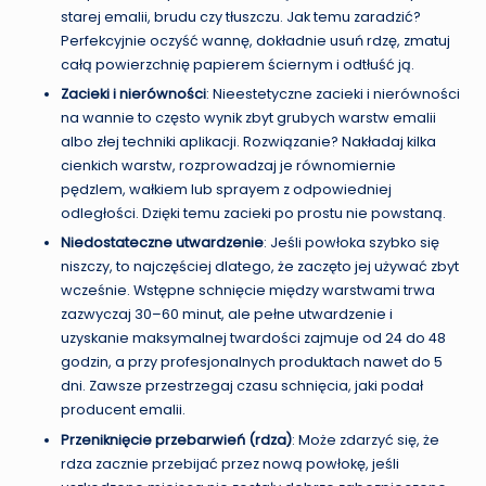
starej emalii, brudu czy tłuszczu. Jak temu zaradzić?
Perfekcyjnie oczyść wannę, dokładnie usuń rdzę, zmatuj
całą powierzchnię papierem ściernym i odtłuść ją.
Zacieki i nierówności
: Nieestetyczne zacieki i nierówności
na wannie to często wynik zbyt grubych warstw emalii
albo złej techniki aplikacji. Rozwiązanie? Nakładaj kilka
cienkich warstw, rozprowadzaj je równomiernie
pędzlem, wałkiem lub sprayem z odpowiedniej
odległości. Dzięki temu zacieki po prostu nie powstaną.
Niedostateczne utwardzenie
: Jeśli powłoka szybko się
niszczy, to najczęściej dlatego, że zaczęto jej używać zbyt
wcześnie. Wstępne schnięcie między warstwami trwa
zazwyczaj 30–60 minut, ale pełne utwardzenie i
uzyskanie maksymalnej twardości zajmuje od 24 do 48
godzin, a przy profesjonalnych produktach nawet do 5
dni. Zawsze przestrzegaj czasu schnięcia, jaki podał
producent emalii.
Przeniknięcie przebarwień (rdza)
: Może zdarzyć się, że
rdza zacznie przebijać przez nową powłokę, jeśli