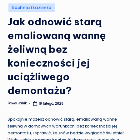
Posted
Kuchnia i Łazienka
in
Jak odnowić starą
emaliowaną wannę
żeliwną bez
konieczności jej
uciążliwego
demontażu?
Paweł Janik
19 lutego, 2026
Posted
by
Spokojnie możesz odnowić starą, emaliowaną wannę
żeliwną w domowych warunkach, bez konieczności jej
demontażu, i sprawić, że znów będzie wyglądać świetnie!
Wiele z nich z czasem traci swój dawny urok: matowieją,