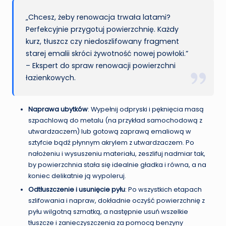
„Chcesz, żeby renowacja trwała latami?
Perfekcyjnie przygotuj powierzchnię. Każdy
kurz, tłuszcz czy niedoszlifowany fragment
starej emalii skróci żywotność nowej powłoki.”
– Ekspert do spraw renowacji powierzchni
łazienkowych.
Naprawa ubytków
: Wypełnij odpryski i pęknięcia masą
szpachlową do metalu (na przykład samochodową z
utwardzaczem) lub gotową zaprawą emaliową w
sztyfcie bądź płynnym akrylem z utwardzaczem. Po
nałożeniu i wysuszeniu materiału, zeszlifuj nadmiar tak,
by powierzchnia stała się idealnie gładka i równa, a na
koniec delikatnie ją wypoleruj.
Odtłuszczenie i usunięcie pyłu
: Po wszystkich etapach
szlifowania i napraw, dokładnie oczyść powierzchnię z
pyłu wilgotną szmatką, a następnie usuń wszelkie
tłuszcze i zanieczyszczenia za pomocą benzyny