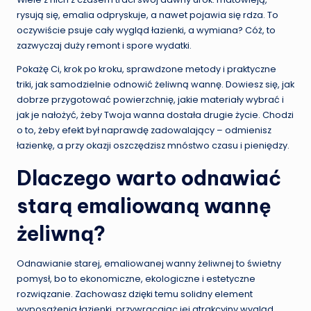
rysują się, emalia odpryskuje, a nawet pojawia się rdza. To
oczywiście psuje cały wygląd łazienki, a wymiana? Cóż, to
zazwyczaj duży remont i spore wydatki.
Pokażę Ci, krok po kroku, sprawdzone metody i praktyczne
triki, jak samodzielnie odnowić żeliwną wannę. Dowiesz się, jak
dobrze przygotować powierzchnię, jakie materiały wybrać i
jak je nałożyć, żeby Twoja wanna dostała drugie życie. Chodzi
o to, żeby efekt był naprawdę zadowalający – odmienisz
łazienkę, a przy okazji oszczędzisz mnóstwo czasu i pieniędzy.
Dlaczego warto odnawiać
starą emaliowaną wannę
żeliwną?
Odnawianie starej, emaliowanej wanny żeliwnej to świetny
pomysł, bo to ekonomiczne, ekologiczne i estetyczne
rozwiązanie. Zachowasz dzięki temu solidny element
wyposażenia łazienki, przywracając jej atrakcyjny wygląd.