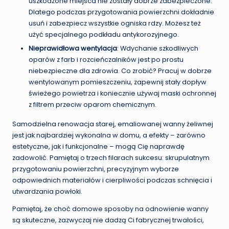
uszkodzone miejsca nie zostały dobrze zabezpieczone.
Dlatego podczas przygotowania powierzchni dokładnie
usuń i zabezpiecz wszystkie ogniska rdzy. Możesz też
użyć specjalnego podkładu antykorozyjnego.
Nieprawidłowa wentylacja
: Wdychanie szkodliwych
oparów z farb i rozcieńczalników jest po prostu
niebezpieczne dla zdrowia. Co zrobić? Pracuj w dobrze
wentylowanym pomieszczeniu, zapewnij stały dopływ
świeżego powietrza i koniecznie używaj maski ochronnej
z filtrem przeciw oparom chemicznym.
Samodzielna renowacja starej, emaliowanej wanny żeliwnej
jest jak najbardziej wykonalna w domu, a efekty – zarówno
estetyczne, jak i funkcjonalne – mogą Cię naprawdę
zadowolić. Pamiętaj o trzech filarach sukcesu: skrupulatnym
przygotowaniu powierzchni, precyzyjnym wyborze
odpowiednich materiałów i cierpliwości podczas schnięcia i
utwardzania powłoki.
Pamiętaj, że choć domowe sposoby na odnowienie wanny
są skuteczne, zazwyczaj nie dadzą Ci fabrycznej trwałości,